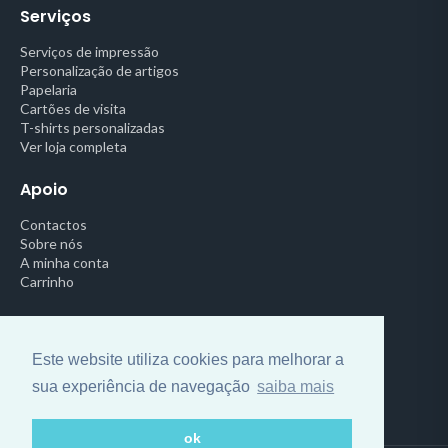
Serviços
Serviços de impressão
Personalização de artigos
Papelaria
Cartões de visita
T-shirts personalizadas
Ver loja completa
Apoio
Contactos
Sobre nós
A minha conta
Carrinho
Legal
Política de Privacidade
Este website utiliza cookies para melhorar a
Termos e Condições
sua experiência de navegação
saiba mais
Centro de Arbitragem
ok