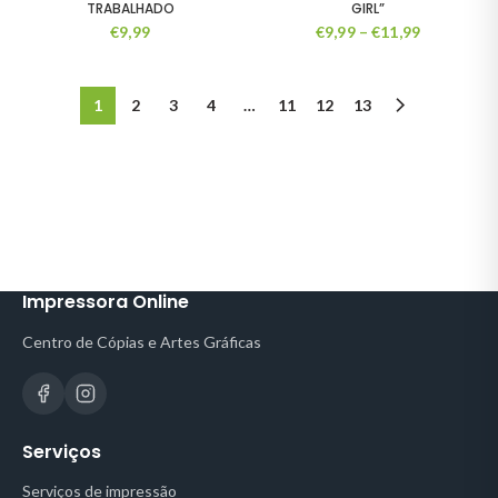
TRABALHADO
GIRL”
€
9,99
€
9,99
–
€
11,99
1
2
3
4
…
11
12
13
Impressora Online
Centro de Cópias e Artes Gráficas
Serviços
Serviços de impressão