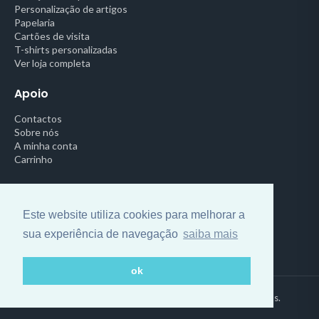
Personalização de artigos
Papelaria
Cartões de visita
T-shirts personalizadas
Ver loja completa
Apoio
Contactos
Sobre nós
A minha conta
Carrinho
Legal
Política de Privacidade
Este website utiliza cookies para melhorar a
Termos e Condições
sua experiência de navegação
saiba mais
Centro de Arbitragem
ok
© 2026 Impressora Online. Todos os direitos reservados.