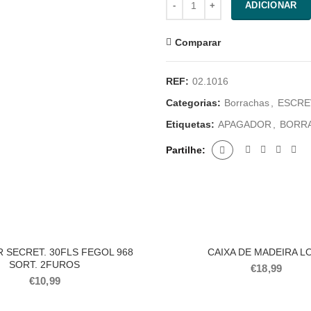
ADICIONAR
Comparar
REF:
02.1016
Categorias:
Borrachas
,
ESCRE
Etiquetas:
APAGADOR
,
BORR
Partilhe
 SECRET. 30FLS FEGOL 968
CAIXA DE MADEIRA L
SORT. 2FUROS
€
18,99
€
10,99