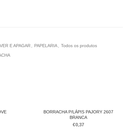
VER E APAGAR
,
PAPELARIA
,
Todos os produtos
ACHA
OVE
BORRACHA P/LÁPIS PAJORY 2607
BRANCA
€
0,37