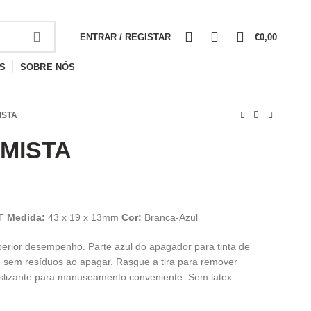
0
0
0
ENTRAR / REGISTAR
€
0,00
S
SOBRE NÓS
ISTA
MISTA
BT
Medida:
43 x 19 x 13mm
Cor:
Branca-Azul
erior desempenho. Parte azul do apagador para tinta de
 sem resíduos ao apagar. Rasgue a tira para remover
eslizante para manuseamento conveniente. Sem latex.