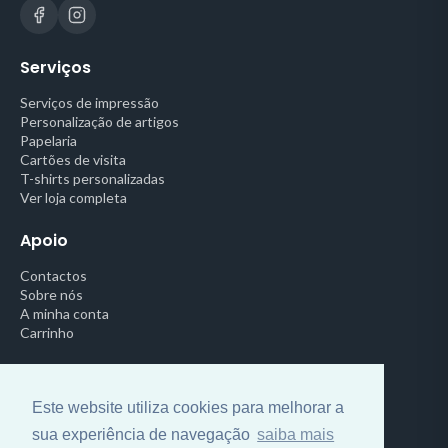
Serviços
Serviços de impressão
Personalização de artigos
Papelaria
Cartões de visita
T-shirts personalizadas
Ver loja completa
Apoio
Contactos
Sobre nós
A minha conta
Carrinho
Legal
Este website utiliza cookies para melhorar a
Política de Privacidade
Termos e Condições
sua experiência de navegação
saiba mais