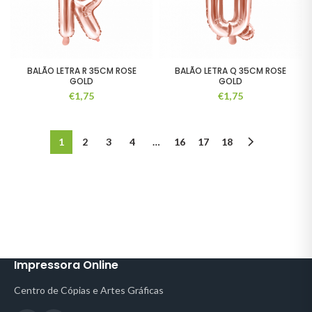
BALÃO LETRA R 35CM ROSE
BALÃO LETRA Q 35CM ROSE
GOLD
GOLD
€
1,75
€
1,75
1
2
3
4
…
16
17
18
Impressora Online
Centro de Cópias e Artes Gráficas