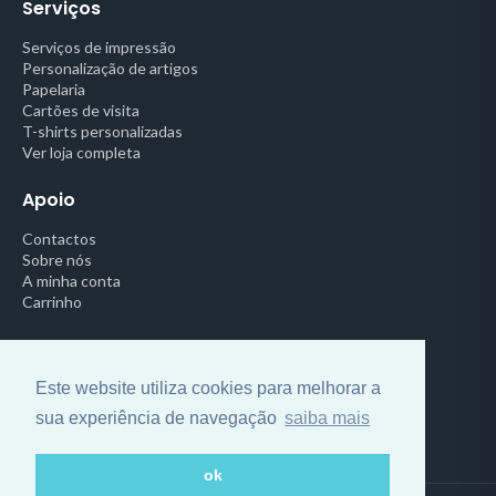
Serviços
Serviços de impressão
Personalização de artigos
Papelaria
Cartões de visita
T-shirts personalizadas
Ver loja completa
Apoio
Contactos
Sobre nós
A minha conta
Carrinho
Legal
Este website utiliza cookies para melhorar a
Política de Privacidade
Termos e Condições
sua experiência de navegação
saiba mais
Centro de Arbitragem
ok