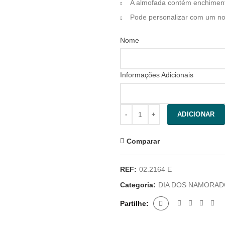
A almofada contém enchimen
Pode personalizar com um n
Nome
Informações Adicionais
Quantidade
ADICIONAR
Comparar
REF:
02.2164 E
Categoria:
DIA DOS NAMORA
Partilhe