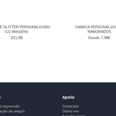
E GLITTER PERSONALIZADO
CANECA PERSONALIZA
C/2 IMAGENS
NAMORADOS
€
11,99
Desde 7.99€
s
Apoio
de impressão
Contactos
ação de artigos
Sobre nós