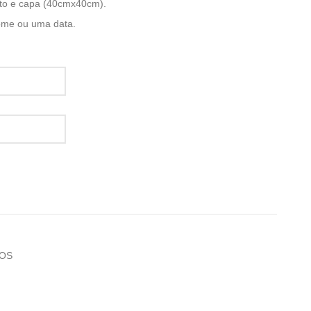
to e capa (40cmx40cm).
ome ou uma data.
DOS