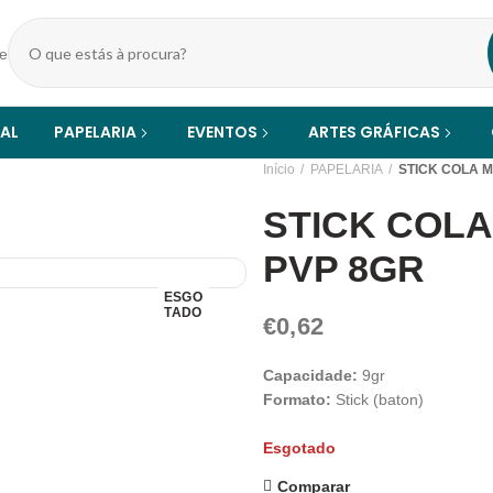
Pesquisar
produtos
IAL
PAPELARIA
EVENTOS
ARTES GRÁFICAS
Início
PAPELARIA
STICK COLA 
STICK COL
PVP 8GR
ESGO
TADO
€
0,62
Capacidade:
9gr
Formato:
Stick (baton)
Esgotado
Comparar