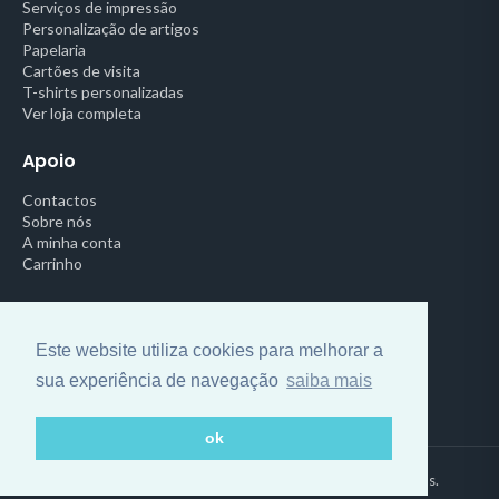
Serviços de impressão
Personalização de artigos
Papelaria
Cartões de visita
T-shirts personalizadas
Ver loja completa
Apoio
Contactos
Sobre nós
A minha conta
Carrinho
Legal
Política de Privacidade
Este website utiliza cookies para melhorar a
Termos e Condições
sua experiência de navegação
saiba mais
Centro de Arbitragem
ok
© 2026 Impressora Online. Todos os direitos reservados.