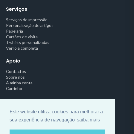
Serviços
Serviços de impressão
Personalização de artigos
Papelaria
Cartões de visita
T-shirts personalizadas
Ver loja completa
Apoio
Contactos
Sobre nós
A minha conta
Carrinho
Legal
Política de Privacidade
Este website utiliza cookies para melhorar a
Termos e Condições
sua experiência de navegação
saiba mais
Centro de Arbitragem