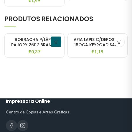
€
1,49
PRODUTOS RELACIONADOS
BORRACHA P/LÁPIS
AFIA LAPIS C/DEPOSITO
PAJORY 2607 BRANCA
1BOCA KEYROAD SAND
€
0,37
€
1,19
Impressora Online
Centro de Cópias e Artes Gráficas